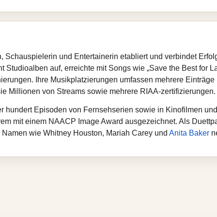
, Schauspielerin und Entertainerin etabliert und verbindet Erfo
t Studioalben auf, erreichte mit Songs wie „Save the Best for L
erungen. Ihre Musikplatzierungen umfassen mehrere Einträge i
e Millionen von Streams sowie mehrere RIAA‑zertifizierungen.
über hundert Episoden von Fernsehserien sowie in Kinofilmen und
rem mit einem NAACP Image Award ausgezeichnet. Als Duettpar
h Namen wie Whitney Houston, Mariah Carey und
Anita Baker
n