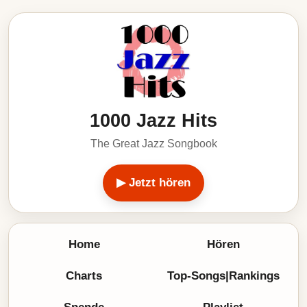
1000 Jazz Hits
The Great Jazz Songbook
▶ Jetzt hören
Home
Hören
Charts
Top-Songs|Rankings