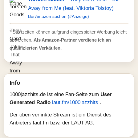
Away from Me (feat. Viktoria Tolstoy)
Bei Amazon suchen (#Anzeige)
* Startzeiten können aufgrund eingespielter Werbung leicht
abweichen.
Als Amazon-Partner verdiene ich an
qualifizierten Verkäufen.
Info
1000jazzhits.de ist eine Fan-Seite zum
User
Generated Radio
laut.fm/1000jazzhits
.
Der oben verlinkte Stream ist ein Dienst des
Anbieters laut.fm bzw. der LAUT AG.