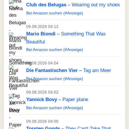
Club des Belugas
–
Wearing out my shoes
Bei Amazon suchen (#Anzeige)
09.08.2026 04:12
Mario Biondi
–
Something That Was
Beautiful
Bei Amazon suchen (#Anzeige)
09.08.2026 04:04
Die Fantastischen Vier
–
Tag am Meer
Bei Amazon suchen (#Anzeige)
09.08.2026 04:02
Yannick Bovy
–
Paper plane
Bei Amazon suchen (#Anzeige)
09.08.2026 04:00
Torsten Goods
–
They Can't Take That