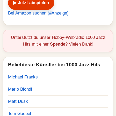
▶ Jetzt abspielen
Bei Amazon suchen (#Anzeige)
Unterstützt du unser Hobby-Webradio 1000 Jazz
Hits mit einer
Spende
? Vielen Dank!
Beliebteste Künstler bei 1000 Jazz Hits
Michael Franks
Mario Biondi
Matt Dusk
Tom Gaebel