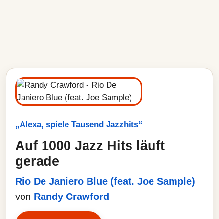
„Alexa, spiele Tausend Jazzhits“
Auf 1000 Jazz Hits läuft
gerade
Rio De Janiero Blue (feat. Joe Sample)
von
Randy Crawford