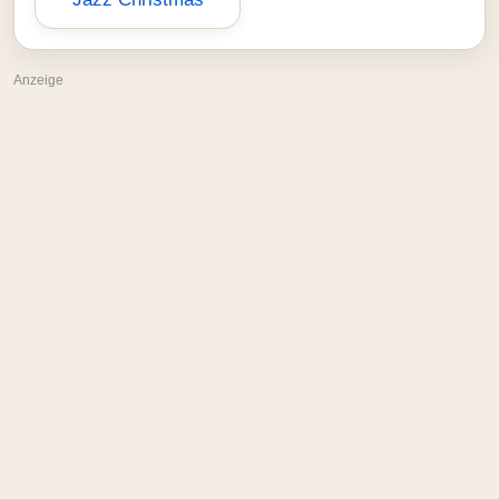
Anzeige